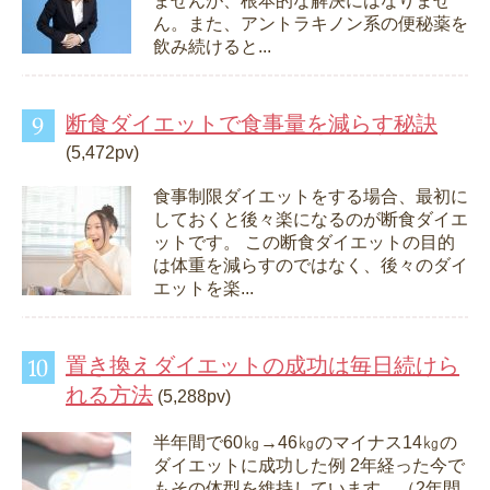
ませんが、根本的な解決にはなりませ
ん。また、アントラキノン系の便秘薬を
飲み続けると...
断食ダイエットで食事量を減らす秘訣
(5,472pv)
食事制限ダイエットをする場合、最初に
しておくと後々楽になるのが断食ダイエ
ットです。 この断食ダイエットの目的
は体重を減らすのではなく、後々のダイ
エットを楽...
置き換えダイエットの成功は毎日続けら
れる方法
(5,288pv)
半年間で60㎏→46㎏のマイナス14㎏の
ダイエットに成功した例 2年経った今で
もその体型を維持しています。（2年間